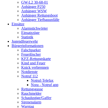
GW-L2 30-68-01
Anhänger P250
Anhänger WSW
Anhänger Rettungsboot
Anhänger Tiefbauunfälle
Einsätze
Alarmstichwörter
Einsatzzüge
Statistik
Jugendfeuerwehr
Bürgerinformationen
Falschparker
Feuerlöscher
KFZ-Rettungskarte
Kind und Feuer
Knick verbrennen
Notdienste
Notruf 112
Notruf-Telefax
Nora - Notruf app
Rettungsgasse
Rauchmelder
Schaulustige/Gaffer
Sirenenalarm
Warntag