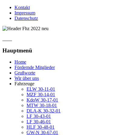
Kontakt
Impressum
Datenschutz
Hauptmenü
Home
Fördernde Mitglieder
Grußworte
Wir über uns
Fahrzeuge
ELW 30-11-01
MZF 30-14-01
KdoW 30-17-01
MTW 30-18-01
DLA-K 30-32-01
LF 30-43-01
LF 30-46-01
HLF 30-48-01
GW-N 30-67-01